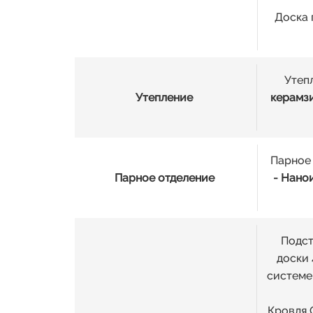
Доска 
Утепл
Утепление
керамз
Парное
Парное отделение
- Нанои
Подст
доски 
системе
Кровля 