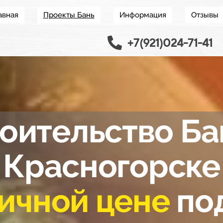
авная
Проекты Бань
Информация
Отзывы
+7(921)024-71-41
оительство Ба
Красногорск
е
ичной цене
под