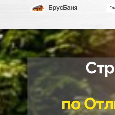
БрусБаня
Гл
Стр
по Отл