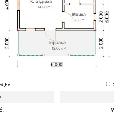
адку
Ст
м
б.
9