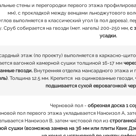
альные стены и перегородки первого этажа профилирова
мм), с прокладкой между венцами льноджутового волок
углов выполняется в классический угол (в пол дерева), 
у. Сруб собирается на гвозди (мет. нагель) 200-250 мм,
с 
усадки.
ардный этаж (по проекту) выполняется в каркасно-щит
ется вагонкой камерной сушки толщиной 16-17 мм
чере
анные гвозди.
Внутренняя отделка мансардного этажа и 
ель)
. Толщина 12.5 мм. Крепится на оцинкованные гвозди,
подшивается сухой евровагонкой чер
Черновой пол -
обрезная доска 1 со
рновой пол первого этажа укладывается Наноизол А, затем
атывается Наноизол В, затем чистовой пол из
строганно
ой сушки (возможна замена на 36 мм или плиты Квик Дэк
на конус с установкой по центру сифон