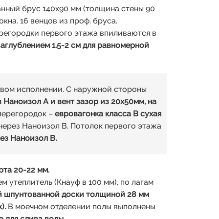
нный брус 140х90 мм (толщина стены 90
на. 16 венцов из проф. бруса.
перегородки первого этажа впиливаются в
заглублением 1.5-2 см для равномерной
овом исполнении. С наружной стороны
з Наноизол А и вент зазор из 20х50мм, на
перегородок –
евровагонка класса В сухая
 через Наноизол В. Потолок первого этажа
ез Наноизол В.
рта 20-22 мм.
 утеплитель (Кнауф в 100 мм), по лагам
й шпунтованной доски толщиной 28 мм
).
В моечном отделении полы выполнены
а для слива воды.