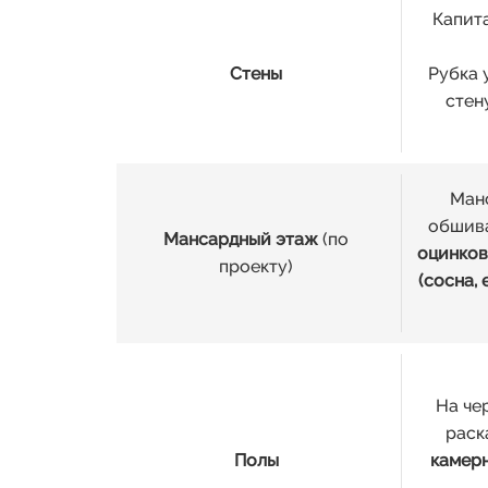
Капит
Стены
Рубка 
стен
Манс
обшива
Мансардный этаж
(по
оцинков
проекту)
(сосна, 
На че
раск
Полы
камерн