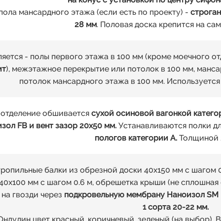
пола мансардного этажа (если есть по проекту) -
строган
28 мм
. Половая доска крепится на са
яется - полы первого этажа в 100 мм (кроме моечного от
ит
), межэтажное перекрытие или потолок в 100 мм, манса
потолок мансардного этажа в 100 мм. Используется
 отделение обшивается
сухой осиновой вагонкой категор
зол FB и вент зазор 20х50 мм.
Устанавливаются полки дл
пологов категории А.
Толщиной 
ропильные балки из обрезной доски 40х150 мм с шагом 0
40х100 мм с шагом 0.6 м, обрешетка крыши (не сплошная 
 на гвозди через
подкровельную мембрану Наноизол SM к
1 сорта 20-22 мм.
Ондулин цвет красный, коричневый, зеленый (на выбор).