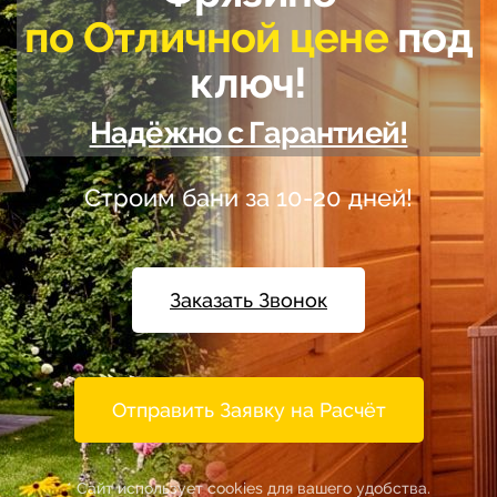
по Отличной цене
под
ключ!
Надёжно с Гарантией!
Строим бани за 10-20 дней!
Заказать Звонок
Отправить Заявку на Расчёт
* Сайт использует cookies для вашего удобства.