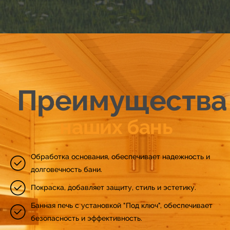
27
47
28
48
29
49
Преимущества
30
50
наших бань
31
51
Обработка основания, обеспечивает надежность и
долговечность бани.
32
52
Покраска, добавляет защиту, стиль и эстетику.
33
53
Банная печь с установкой "Под ключ", обеспечивает
безопасность и эффективность.