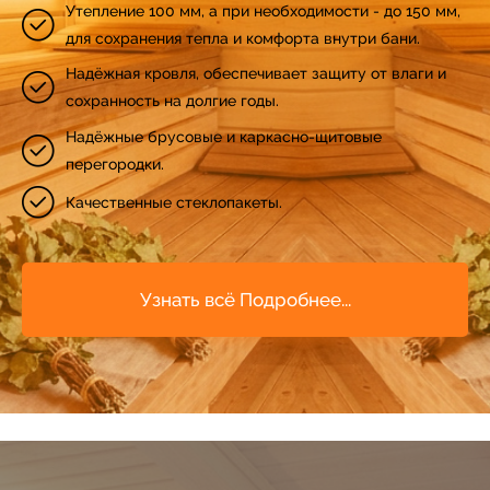
Утепление 100 мм, а при необходимости - до 150 мм,
34
54
для сохранения тепла и комфорта внутри бани.
Надёжная кровля, обеспечивает защиту от влаги и
35
55
сохранность на долгие годы.
Надёжные брусовые и каркасно-щитовые
36
56
перегородки.
Качественные стеклопакеты.
37
57
38
58
Узнать всё Подробнее...
39
59
40