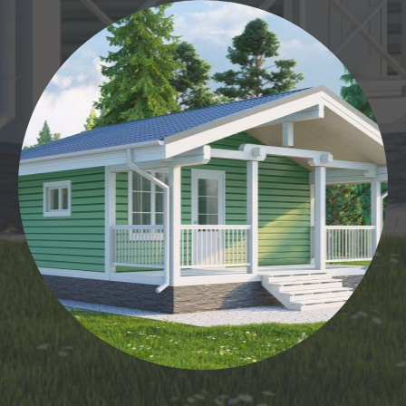
20
40
21
41
22
42
23
43
24
44
25
45
26
46