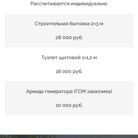
03
Рассчитывается индивидуально
19
04
Строительная бытовка 2×3 м
00
20
05
28 000 руб.
01
21
06
Туалет щитовой 1×1,2 м
02
22
07
18 000 руб.
03
23
08
Аренда генератора (ГСМ заказчика)
04
24
10 000 руб.
09
05
25