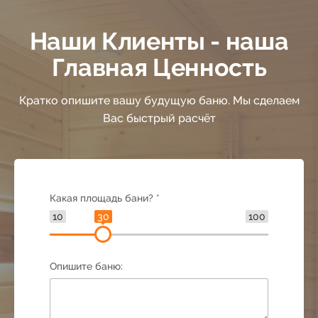
41
Наши Клиенты - наша
42
Главная Ценность
43
Кратко опишите вашу будущую баню. Мы сделаем
Вас быстрый расчёт
44
45
Какая площадь бани? *
10
30
100
46
Опишите баню:
47