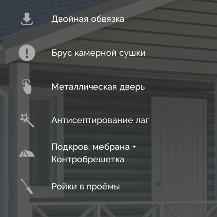
17
13
33
Двойная обвязка
18
14
34
19
Брус камерной сушки
15
35
20
Металлическая дверь
16
36
21
Антисептирование лаг
17
37
22
Подкров. мебрана +
Контробрешетка
18
38
23
Ройки в проёмы
19
39