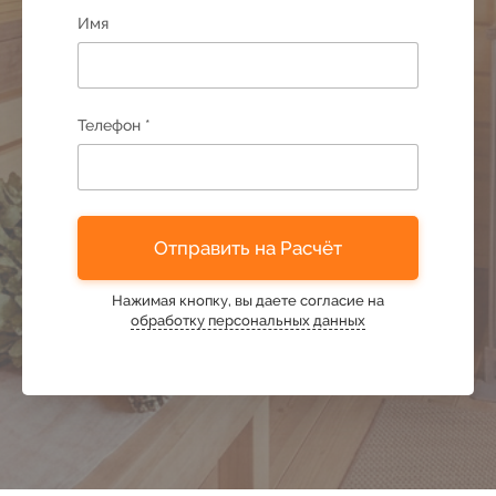
37
45
Имя
38
46
Телефон *
39
47
40
48
Отправить на Расчёт
41
49
Нажимая кнопку, вы даете согласие на
обработку персональных данных
42
50
43
51