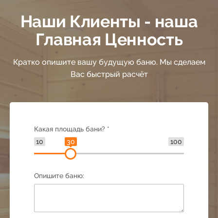
30
38
Наши Клиенты - наша
31
39
Главная Ценность
32
Кратко опишите вашу будущую баню. Мы сделаем
40
Вас быстрый расчёт
33
41
34
42
Какая площадь бани? *
10
30
100
35
43
Опишите баню:
36
44