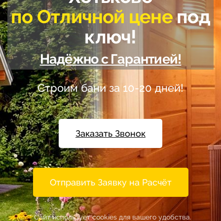
по Отличной цене
под
ключ!
Надёжно с Гарантией!
Строим бани за 10-20 дней!
Заказать Звонок
Отправить Заявку на Расчёт
* Сайт использует cookies для вашего удобства.