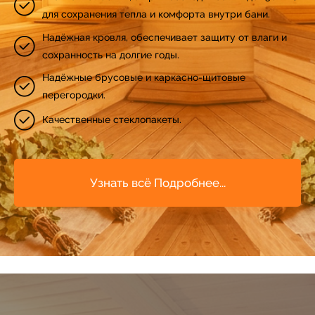
23
31
для сохранения тепла и комфорта внутри бани.
24
Надёжная кровля, обеспечивает защиту от влаги и
32
сохранность на долгие годы.
Надёжные брусовые и каркасно-щитовые
25
33
перегородки.
Качественные стеклопакеты.
26
34
27
35
Узнать всё Подробнее...
28
36
29
37