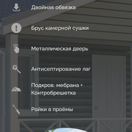
02
10
Двойная обвязка
13
03
11
14
Брус камерной сушки
04
12
15
Металлическая дверь
05
13
16
Антисептирование лаг
06
14
17
Подкров. мебрана +
07
Контробрешетка
15
18
Ройки в проёмы
08
16
19