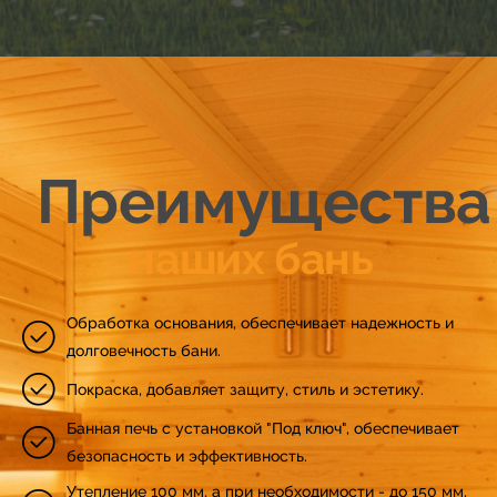
16
24
17
25
18
26
Преимущества
19
27
наших бань
20
28
Обработка основания, обеспечивает надежность и
21
долговечность бани.
29
Покраска, добавляет защиту, стиль и эстетику.
22
30
Банная печь с установкой "Под ключ", обеспечивает
безопасность и эффективность.
Утепление 100 мм, а при необходимости - до 150 мм,