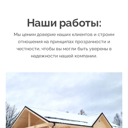
44
52
45
53
Наши работы:
46
Мы ценим доверие наших клиентов и строим
54
отношения на принципах прозрачности и
честности, чтобы вы могли быть уверены в
47
55
надежности нашей компании.
48
56
49
57
50
58