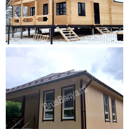
51
59
52
53
54
55
56
57