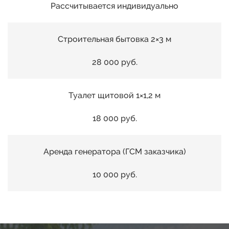
04
00
Рассчитывается индивидуально
42
05
01
Строительная бытовка 2×3 м
43
06
28 000 руб.
02
44
07
Туалет щитовой 1×1,2 м
03
45
08
18 000 руб.
04
46
09
Аренда генератора (ГСМ заказчика)
05
47
10 000 руб.
10
06
48