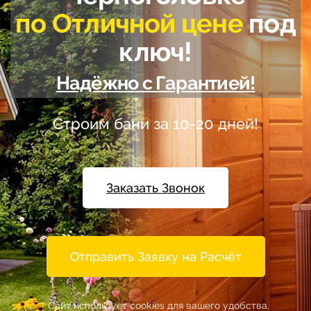
по Отличной цене
под
ключ!
Надёжно с Гарантией!
Строим бани за 10-20 дней!
Заказать Звонок
Отправить Заявку на Расчёт
* Сайт использует cookies для вашего удобства.