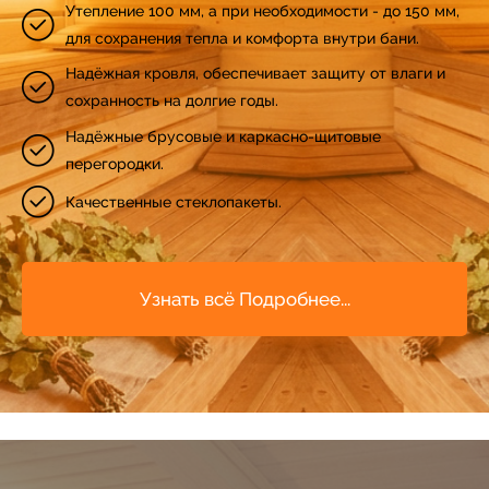
35
Утепление 100 мм, а при необходимости - до 150 мм,
для сохранения тепла и комфорта внутри бани.
36
Надёжная кровля, обеспечивает защиту от влаги и
сохранность на долгие годы.
Надёжные брусовые и каркасно-щитовые
37
перегородки.
Качественные стеклопакеты.
38
39
Узнать всё Подробнее...
40
41