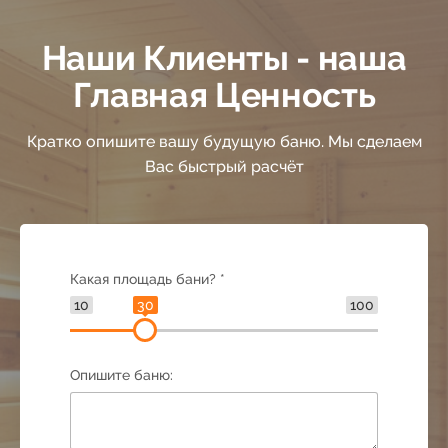
42
Наши Клиенты - наша
43
Главная Ценность
44
Кратко опишите вашу будущую баню. Мы сделаем
Вас быстрый расчёт
45
46
Какая площадь бани? *
10
30
100
47
Опишите баню:
48