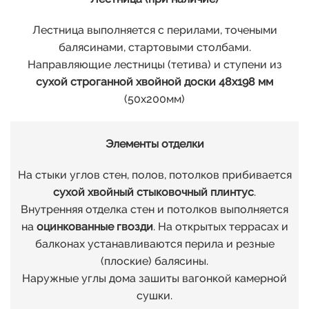
00
Лестница выполняется с перилами, точеными
балясинами, стартовыми столбами.
01
Направляющие лестницы (тетива) и ступени из
сухой строганной хвойной доски 48х198 мм
02
(50х200мм)
03
Элементы отделки
На стыки углов стен, полов, потолков прибивается
05
сухой хвойный стыковочный плинтус
.
Внутренняя отделка стен и потолков выполняется
на
оцинкованные гвозди
. На открытых террасах и
04
балконах устанавливаются перила и резные
(плоские) балясины.
06
Наружные углы дома зашиты вагонкой камерной
сушки.