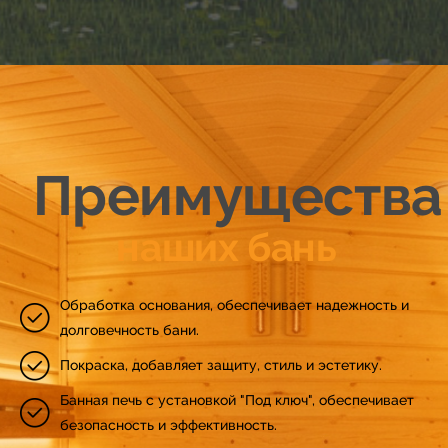
28
29
30
Преимущества
31
наших бань
32
Обработка основания, обеспечивает надежность и
33
долговечность бани.
Покраска, добавляет защиту, стиль и эстетику.
34
Банная печь с установкой "Под ключ", обеспечивает
безопасность и эффективность.